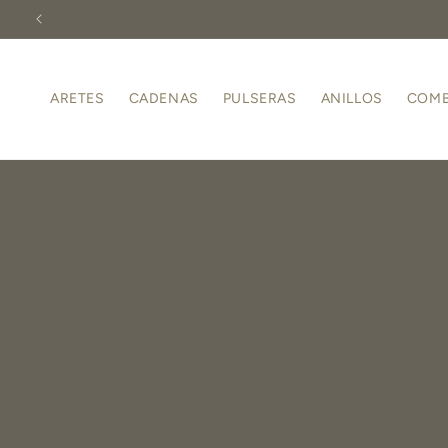
Ir
directamente
al contenido
ARETES
CADENAS
PULSERAS
ANILLOS
COM