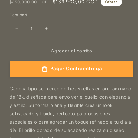
Precio
Precio
$139.900,00 COP
$250.000,00 COP
Oferta
habitual
de
Cantidad
oferta
Reducir
Aumentar
cantidad
cantidad
para
para
CADENA
CADENA
Agregar al carrito
SERPIENTE
SERPIENTE
TRIPLE
TRIPLE
Pagar Contraentrega
Cadena tipo serpiente de tres vueltas en oro laminado
de 18k, diseñada para envolver el cuello con elegancia
y estilo. Su forma plana y flexible crea un look
sofisticado y fluido, perfecto para ocasiones
especiales o para agregar un toque refinado a tu día a
día. El brillo dorado de su acabado realza su diseño