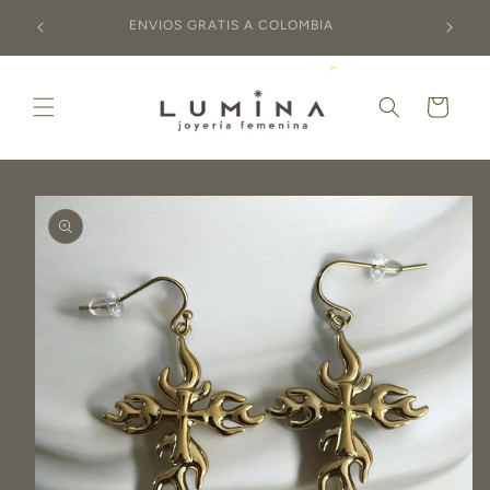
Ir
OMO
directamente
ENVIOS GRATIS A COLOMBIA
al contenido
Carrito
Ir
directamente
a la
información
del producto