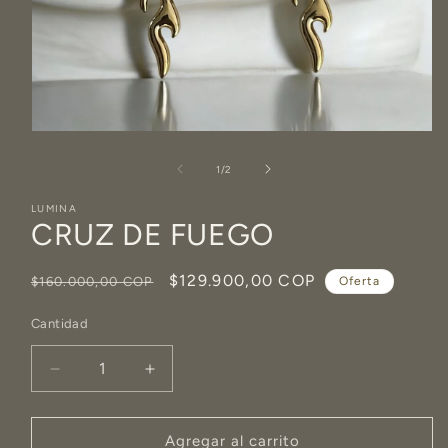
Abrir
elemento
multimedia
de
1
/
2
1
en
LUMINA
una
CRUZ DE FUEGO
ventana
modal
Precio
Precio
$129.900,00 COP
$160.000,00 COP
Oferta
habitual
de
Cantidad
oferta
Reducir
Aumentar
cantidad
cantidad
para
para
CRUZ
CRUZ
Agregar al carrito