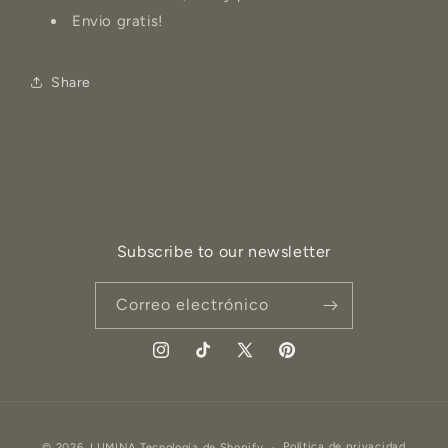
Envio gratis!
Share
Subscribe to our newsletter
Correo electrónico
Instagram
TikTok
X
Pinterest
(Twitter)
Formas
Política de privacidad
© 2026,
LUMINA
Tecnología de Shopify